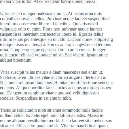
massa vitae tortor. At consectetur lorem donec massa.
Ultricies leo integer malesuada nunc. At lectus urna duis
convallis convallis tellus. Pulvinar neque laoreet suspendisse
interdum consectetur libero id faucibus. Quis risus sed
vulputate odio ut enim. Porta non pulvinar neque laoreet
suspendisse interdum consectetur libero id. Egestas tellus
rutrum tellus pellentesque eu tincidunt. Diam donec adipiscing
tristique risus nec feugiat. Fames ac turpis egestas sed tempus
urna. Congue quisque egestas diam in arcu cursus. Integer
quis auctor elit sed vulputate mi sit. Sed viverra ipsum nunc
aliquet bibendum.
Vitae suscipit tellus mauris a diam maecenas sed enim ut.
Scelerisque eu ultrices vitae auctor eu augue ut lectus arcu.
Nisl nunc mi ipsum faucibus. Habitant morbi tristique senectus
et netus. Aliquet porttitor lacus luctus accumsan tortor posuere
ac. Elementum curabitur vitae nunc sed velit dignissim
sodales. Suspendisse in est ante in nibh.
Tristique sollicitudin nibh sit amet commodo nulla facilisi
nullam vehicula. Felis eget nunc lobortis mattis. Massa id
neque aliquam vestibulum morbi. Justo laoreet sit amet cursus
sit amet. Elit sed vulputate mi sit. Viverra mauris in aliquam