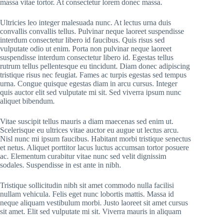
massa vitae tortor. At consectetur lorem donec massa.
Ultricies leo integer malesuada nunc. At lectus urna duis
convallis convallis tellus. Pulvinar neque laoreet suspendisse
interdum consectetur libero id faucibus. Quis risus sed
vulputate odio ut enim. Porta non pulvinar neque laoreet
suspendisse interdum consectetur libero id. Egestas tellus
rutrum tellus pellentesque eu tincidunt. Diam donec adipiscing
tristique risus nec feugiat. Fames ac turpis egestas sed tempus
urna. Congue quisque egestas diam in arcu cursus. Integer
quis auctor elit sed vulputate mi sit. Sed viverra ipsum nunc
aliquet bibendum.
Vitae suscipit tellus mauris a diam maecenas sed enim ut.
Scelerisque eu ultrices vitae auctor eu augue ut lectus arcu.
Nisl nunc mi ipsum faucibus. Habitant morbi tristique senectus
et netus. Aliquet porttitor lacus luctus accumsan tortor posuere
ac. Elementum curabitur vitae nunc sed velit dignissim
sodales. Suspendisse in est ante in nibh.
Tristique sollicitudin nibh sit amet commodo nulla facilisi
nullam vehicula. Felis eget nunc lobortis mattis. Massa id
neque aliquam vestibulum morbi. Justo laoreet sit amet cursus
sit amet. Elit sed vulputate mi sit. Viverra mauris in aliquam